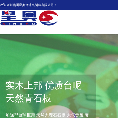
欢迎来到赣州星奥台球桌制造有限公司！
实木上邦 优质台呢
天然青石板
加强型台球框架 天然大理石石板 大气贵雅 奢