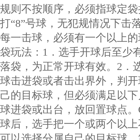
规则不按顺序，必须指球定袋
打“8”号球，无犯规情况下击
每一击球，必须有一个以上的
袋玩法：1．选手开球后至少
落袋，为正常开球有效。2．
球击进袋或者击出界外，判开
己的目标球，但必须满足以下
球进袋或出台，放回置球点。
球后，选手把一个或两个以上
可以选择分属自己的目标球，