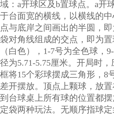
域：a开球区及b置球点。a
于台面宽的横线，以横线的中
点与底岸之间画出的半圆，即
袋对角线组成的交点，即为置
（白色），1-7号为全色球，9
径为5.71-5.75厘米。开
框将15个彩球摆成三角形，
差开摆放。顶点上颗球，放置
到台球桌上所有球的位置都摆
定袋两种玩法。无顺序指球定