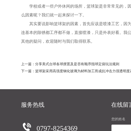
学校或者一些户外休闲的场所，篮球架是非常常见的，
么因素呢？我们就一起来探讨一下。
其实要说影响篮球架的因素，首先应该是喷漆工艺，因为
连基本的除锈都工序都不做，直接喷漆，只是外表好看。我
其他的疑问，欢迎随时与我们取得联系。
上一篇：分享美式台球各球摆置及是否有顺序指球定袋玩法规则
下一篇：篮球架采用高强度钢化玻璃为材料加工而成抗冲击力强透明度
服务热线
在线留
您的姓名
0797-8254369